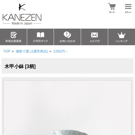
TOP
>
価格で選ぶ(通常商品)
>
2,001円～
木甲小鉢 [3柄]