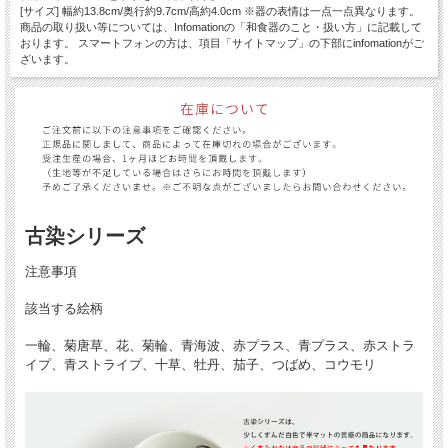
[サイズ] 幅約13.8cm/奥行約9.7cm/高約4.0cm ※器の表情は一点一点異なります。
商品の取り扱い等については、Infomationの「和食器のこと・扱い方」に記載して
おります。 スマートフォンの方は、項目「サイトマップ」の下部にinfomationがご
ざいます。
古染シリーズ
注意事項
該当する絵柄
一輪、菊唐草、花、菊輪、青海波、赤プラス、青プラス、赤ストラ
イプ、青ストライプ、十草、牡丹、茄子、つばめ、コウモリ