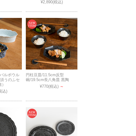
¥2,890
(税込)
ーバルボウル
円柱豆皿/11.5cm反型
呉須うのふセ
碗/19.5cm長八角皿 黒陶
散）
¥770
(税込)
～
税込)