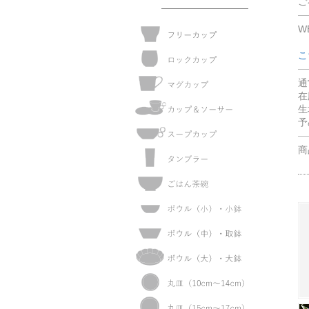
ご
W
こ
通
在
生
予
商