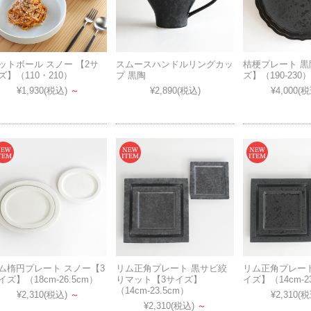
ットボール スノー 【2サ
スムースハンドルリングカッ
桔梗プレート 黒
ズ】（110・210）
プ 黒陶
ズ】（190-230）
¥1,930
(税込)
～
¥2,890
(税込)
¥4,000
(税
ム楕円プレート スノー【3
リム正角プレート 黒サビ絞
リム正角プレート
イズ】（18cm-26.5cm）
りマット【3サイズ】
イズ】（14cm-2
（14cm-23.5cm）
¥2,310
(税込)
～
¥2,310
(税
¥2,310
(税込)
～