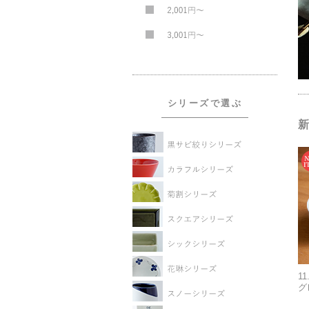
シリーズで選ぶ
新
1
グ