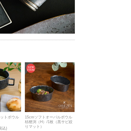
プカットボウル
15cmソフトオーバルボウル
桔梗渕（H）/1枚（黒サビ絞
りマット）
税込)