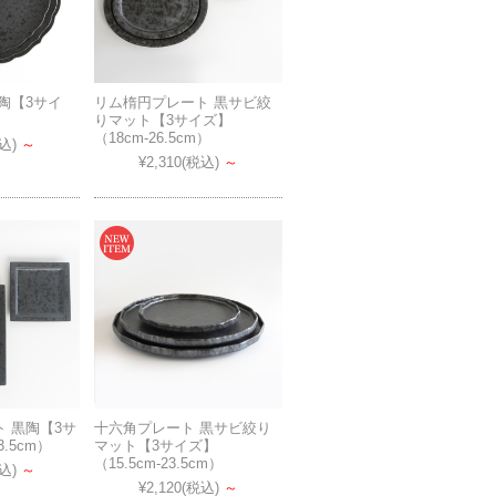
陶【3サイ
リム楕円プレート 黒サビ絞
りマット【3サイズ】
（18cm-26.5cm）
込)
～
¥2,310
(税込)
～
 黒陶【3サ
十六角プレート 黒サビ絞り
3.5cm）
マット【3サイズ】
（15.5cm-23.5cm）
込)
～
¥2,120
(税込)
～