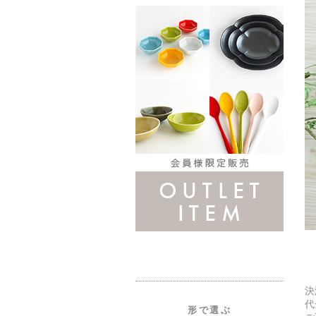
決
代
形で選ぶ