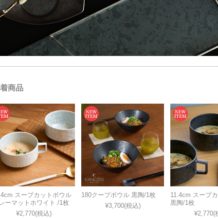
着商品
1.4cm スープカットボウル
180クープボウル 黒陶/1枚
11.4cm スー
レーマットホワイト /1枚
黒陶/1枚
¥3,700
(税込)
¥2,770
(税込)
¥2,770
(