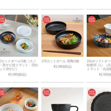
70カットボール/1枚（スノ
170カットボール 黒陶/1枚
15cmソフトオ
・黒サビ絞りマット・25白
桔梗渕（L）（
¥3,080
(税込)
ット渕サビ）
ミマット・呉須
¥3,080
(税込)
¥2,500
(