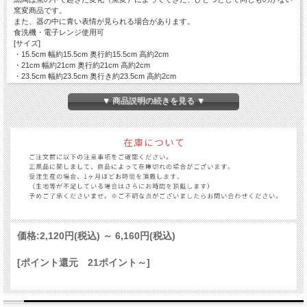
窯変商品です。
また、器の中に青い表情が見られる場合があります。
食洗機・電子レンジ使用可
[サイズ]
・15.5cm 幅約15.5cm 奥行約15.5cm 高約2cm
・21cm 幅約21cm 奥行約21cm 高約2cm
・23.5cm 幅約23.5cm 奥行き約23.5cm 高約2cm
※器の表情は一点一点異なります。
商品の取り扱い等については、Infomationの「和食器のこと・扱い方」に記載して
▼ 商品説明の続きを見る ▼
おります。
スマートフォンの方は、項目「サイトマップ」の下部にinfomationがございます。
価格:
2,120円
(税込)
～
6,160円
(税込)
[ポイント還元 21ポイント～]