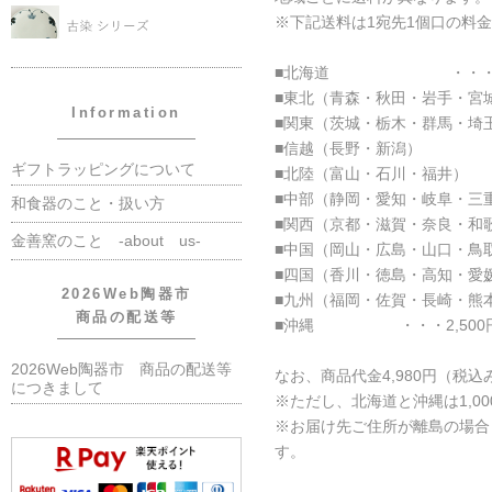
※下記送料は1宛先1個口の料
■北海道 ・・・2,8
■東北（青森・秋田・岩手・宮城
Information
■関東（茨城・栃木・群馬・埼玉
■信越（長野・新潟） ・
ギフトラッピングについて
■北陸（富山・石川・福井）
■中部（静岡・愛知・岐阜・
和食器のこと・扱い方
■関西（京都・滋賀・奈良・和
金善窯のこと -about us-
■中国（岡山・広島・山口・鳥
■四国（香川・徳島・高知・
2026Web陶器市
■九州（福岡・佐賀・長崎・熊
商品の配送等
■沖縄 ・・・2,500
2026Web陶器市 商品の配送等
なお、商品代金4,980円（税
につきまして
※ただし、北海道と沖縄は1,0
※お届け先ご住所が離島の場合
す。