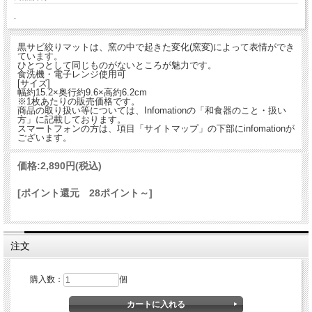
.
黒サビ絞りマットは、窯の中で起きた変化(窯変)によって表情ができ
ています。
ひとつとして同じものがないところが魅力です。
食洗機・電子レンジ使用可
[サイズ]
幅約15.2×奥行約9.6×高約6.2cm
※1枚あたりの販売価格です。
商品の取り扱い等については、Infomationの「和食器のこと・扱い
方」に記載しております。
スマートフォンの方は、項目「サイトマップ」の下部にinfomationが
ございます。
価格:
2,890円
(税込)
[ポイント還元 28ポイント～]
注文
購入数：
個