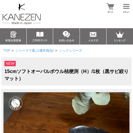
TOP
>
シリーズで選ぶ(通常商品)
>
シックシリーズ
NEW
15cmソフトオーバルボウル桔梗渕（H）/1枚（黒サビ絞り
マット）