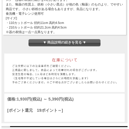
また、釉薬の性質上、鉄粉（小さい黒点）が他の色（釉薬）のものより、でやすい
商品です。 小さい鉄粉がある場合もありますが、良品になります。
食洗機・電子レンジ使用可
[サイズ]
・110カットボール 径約11cm 高約4.5cm
・210カットボール 径約21.2cm 高約4.5cm
※器の表情は一点一点異なります。
商品の取り扱い等については、Infomationの「和食器のこと・扱い方」に記載して
おります。
▼ 商品説明の続きを見る ▼
スマートフォンの方は、項目「サイトマップ」の下部にinfomationがございます。
価格:
1,930円
(税込)
～
5,390円
(税込)
[ポイント還元 19ポイント～]