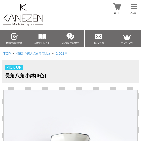
TOP
>
価格で選ぶ(通常商品)
>
2,001円～
PICK UP
長角八角小鉢[4色]