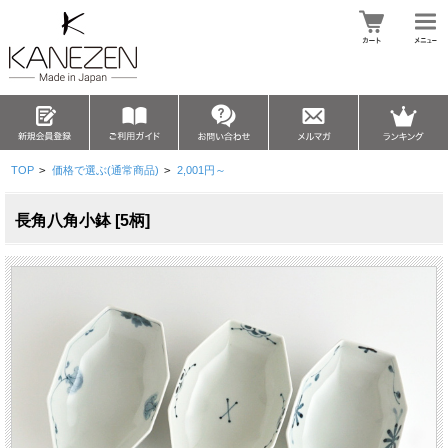
TOP
>
価格で選ぶ(通常商品)
>
2,001円～
長角八角小鉢 [5柄]