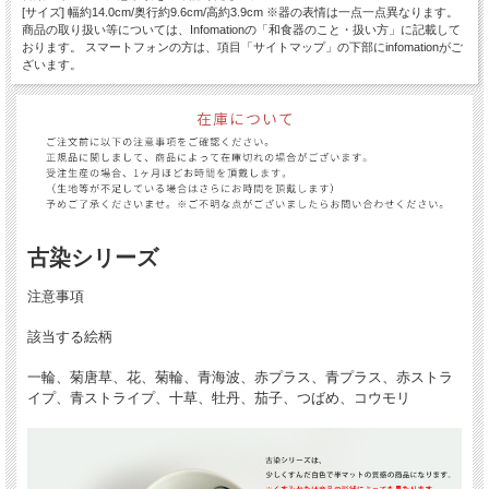
[サイズ] 幅約14.0cm/奥行約9.6cm/高約3.9cm ※器の表情は一点一点異なります。
商品の取り扱い等については、Infomationの「和食器のこと・扱い方」に記載して
おります。 スマートフォンの方は、項目「サイトマップ」の下部にinfomationがご
ざいます。
古染シリーズ
注意事項
該当する絵柄
一輪、菊唐草、花、菊輪、青海波、赤プラス、青プラス、赤ストラ
イプ、青ストライプ、十草、牡丹、茄子、つばめ、コウモリ