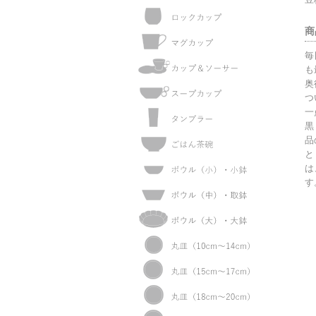
商
毎
も
奥
つ
一
黒
品
と
は
す