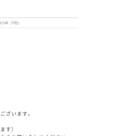
梅小鉢（5色）