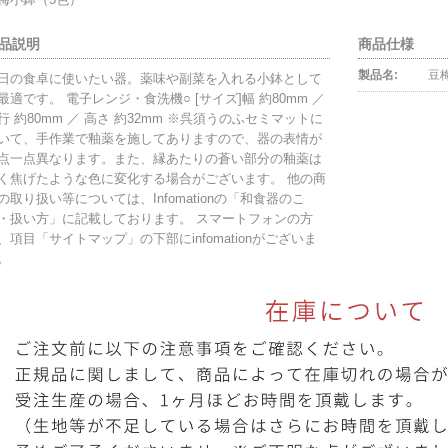
品説明
商品仕様
製品名:
豆
日の食卓に使いたい器。薬味や副菜を入れる小鉢として
最適です。 電子レンジ・食洗機○ [サイズ]幅 約80mm ／
行 約80mm ／ 高さ 約32mm ※呉須うのふセミマットに
いて、手作業で釉薬を施してありますので、器の表情が
点一点異なります。また、縁あたりの蒼い部分の釉薬は
く焦げたような色に変化する場合がございます。 他の商
の取り扱い等については、Infomationの「和食器のこ
・扱い方」に記載しております。 スマートフォンの方
、項目「サイトマップ」の下部にinfomationがございま
。