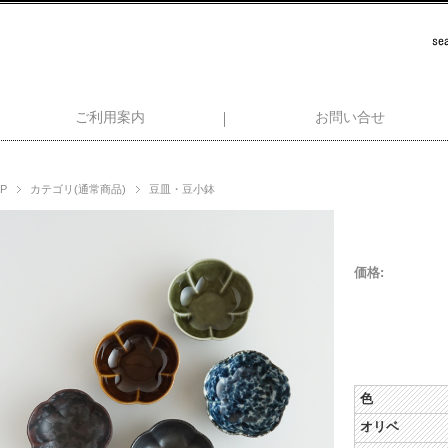
ご利用案内
お問い合せ
P
カテゴリ(通常商品)
豆皿・豆小鉢
価格:
色
オリベ