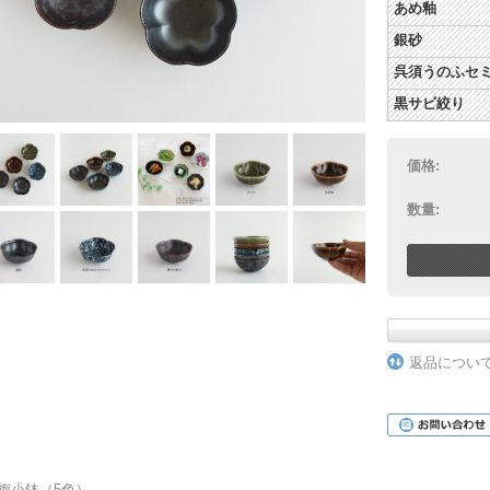
あめ釉
銀砂
呉須うのふセ
黒サビ絞り
価格:
数量:
返品につい
梅小鉢（5色）