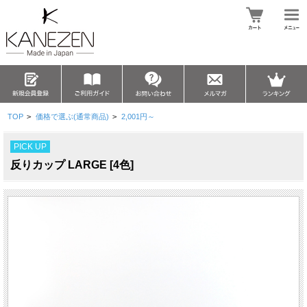
TOP
>
価格で選ぶ(通常商品)
>
2,001円～
PICK UP
反りカップ LARGE [4色]