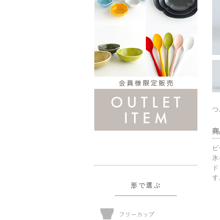
つ
商
ビ
氷
ド
す
形で選ぶ