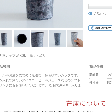
返品につい
き立カップLARGE 黒サビ絞り
品説明
商品仕様
製品名:
つ
ールやお酒を飲むのに最適な、持ちやすいカップです。
を入れて冷たいアイスコーヒーやジュースなどのソフト
外寸法:
幅7
リンクにもお使いいただけます。8分目で約280cc入りま
。