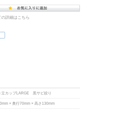
ての詳細はこちら
き立カップLARGE 黒サビ絞り
0mm × 奥行70mm × 高さ130mm