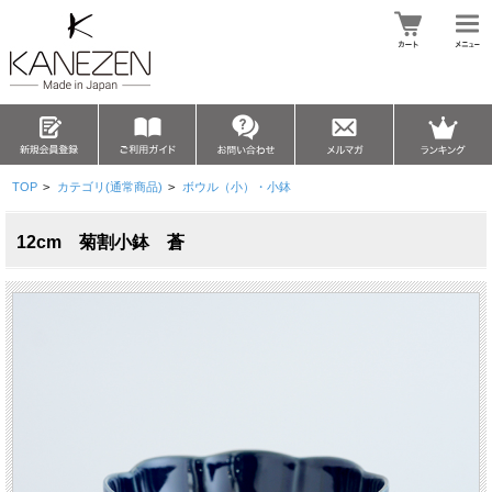
TOP
>
カテゴリ(通常商品)
>
ボウル（小）・小鉢
12cm 菊割小鉢 蒼