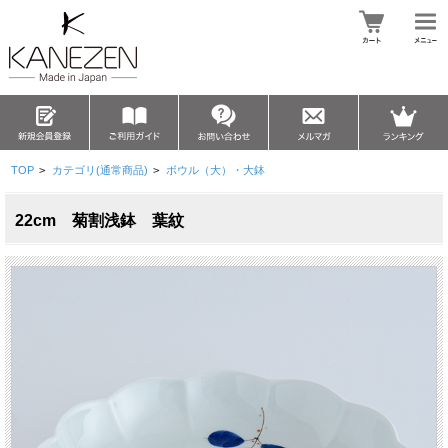
TOP
>
カテゴリ(通常商品)
>
ボウル（大）・大鉢
22cm 菊割浅鉢 葉紋