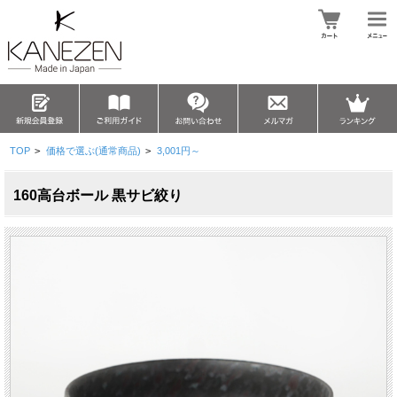
TOP
>
価格で選ぶ(通常商品)
>
3,001円～
160高台ボール 黒サビ絞り