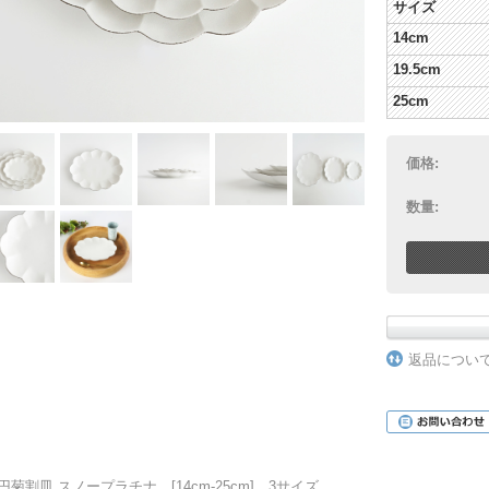
サイズ
14cm
19.5cm
25cm
価格:
数量:
返品につい
円菊割皿 スノープラチナ [14cm-25cm] 3サイズ