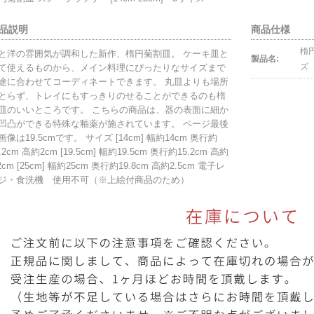
品説明
商品仕様
楕円
と洋の雰囲気が調和した新作、楕円菊割皿。 ケーキ皿と
製品名:
ズ
て使えるものから、メイン料理にぴったりなサイズまで
途に合わせてコーディネートできます。 丸皿よりも場所
とらず、トレイにもすっきりのせることができるのも楕
皿のいいところです。 こちらの商品は、器の表面に細か
凹凸ができる特殊な釉薬が施されています。 ページ最後
画像は19.5cmです。 サイズ [14cm] 幅約14cm 奥行約
.2cm 高約2cm [19.5cm] 幅約19.5cm 奥行約15.2cm 高約
.2cm [25cm] 幅約25cm 奥行約19.8cm 高約2.5cm 電子レ
ジ・食洗機 使用不可（※上絵付商品のため）