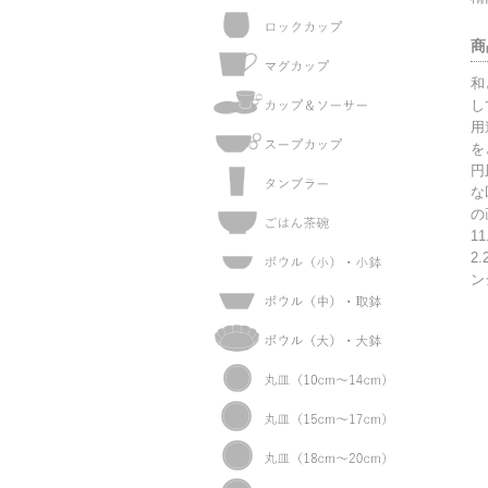
商
和
し
用
を
円
な
の
11
2
ン