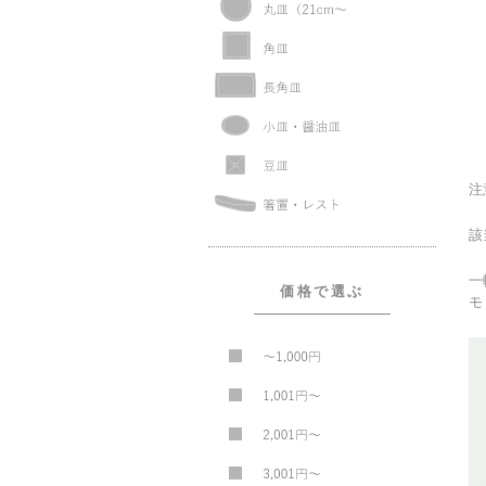
注
該
一
価格で選ぶ
モ