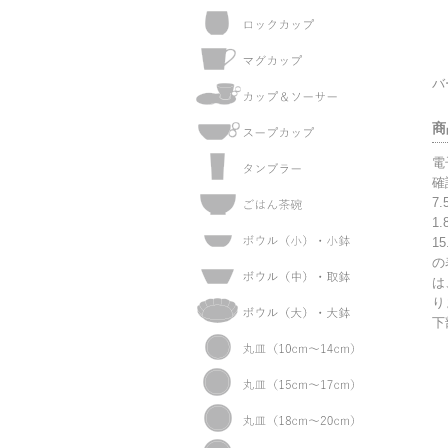
バ
商
電
確
7.
1.
15
の
は
り
下