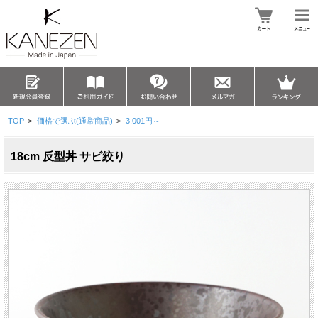
TOP
>
価格で選ぶ(通常商品)
>
3,001円～
18cm 反型丼 サビ絞り