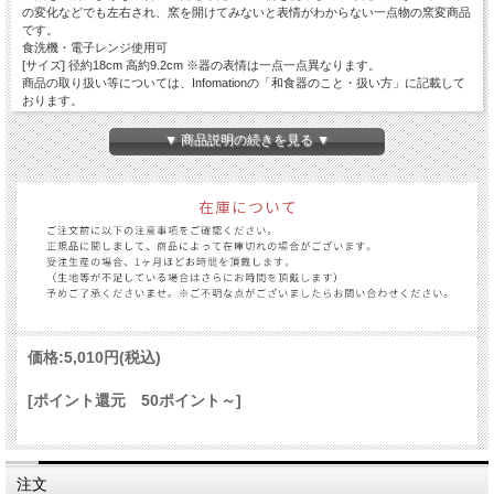
の変化などでも左右され、窯を開けてみないと表情がわからない一点物の窯変商品
です。
食洗機・電子レンジ使用可
[サイズ] 径約18cm 高約9.2cm ※器の表情は一点一点異なります。
商品の取り扱い等については、Infomationの「和食器のこと・扱い方」に記載して
おります。
スマートフォンの方は、項目「サイトマップ」の下部にinfomationがございます。
▼ 商品説明の続きを見る ▼
価格:
5,010円
(税込)
[ポイント還元 50ポイント～]
注文