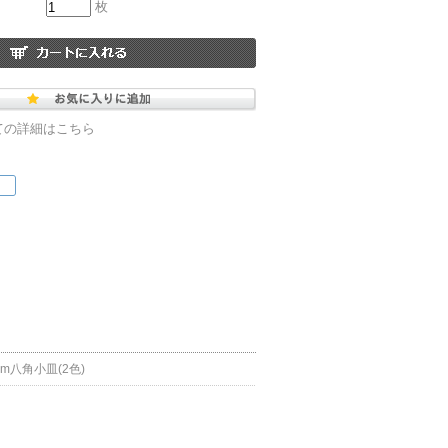
枚
ての詳細はこちら
cm八角小皿(2色)