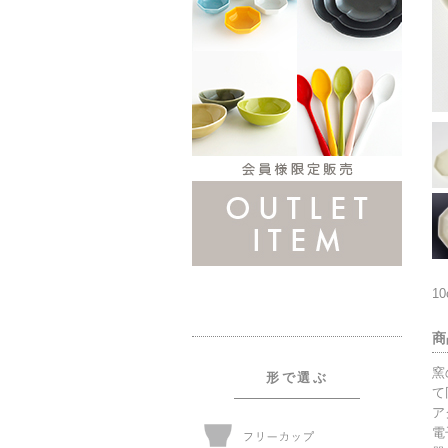
1
商
窯
形で選ぶ
て
ア
電