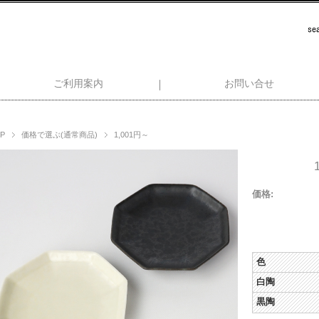
ご利用案内
お問い合せ
P
価格で選ぶ(通常商品)
1,001円～
価格:
色
白陶
黒陶