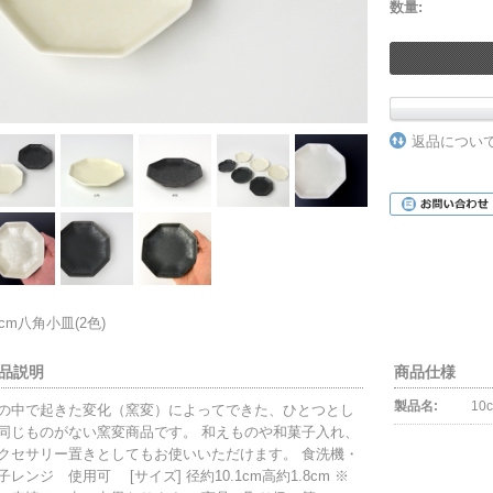
数量:
返品につい
0cm八角小皿(2色)
品説明
商品仕様
製品名:
10
の中で起きた変化（窯変）によってできた、ひとつとし
同じものがない窯変商品です。 和えものや和菓子入れ、
クセサリー置きとしてもお使いいただけます。 食洗機・
子レンジ 使用可 [サイズ] 径約10.1cm高約1.8cm ※