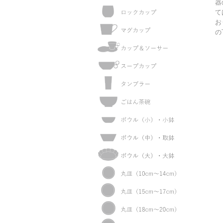
器
て
お
の