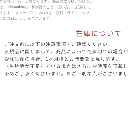
の表情は一点一点異なります。 商品の取り扱い等につい
は、Infomationの「和食器のこと・扱い方」に記載して
ります。 スマートフォンの方は、項目「サイトマップ」
下部にinfomationがございます。