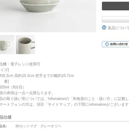
返品につい
洗機・電子レンジ使用可
サイズ]
約8.2cm 高約10.2cm 把手までの幅約10.7cm
容 量]
320ml（8分目）
器の表情は一点一点異なります。
品の取り扱い等については、Infomationの「和食器のこと・扱い方」に記載
マートフォンの方は、項目「サイトマップ」の下部にinfomationがございま
品仕様
品名:
80カットマグ グレーオリベ