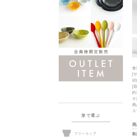
食
[
径
[
約
※
商
ス
形で選ぶ
商
製