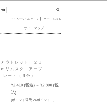
マイページへログイン
カートをみる
サイトマップ
［アウトレット］２３
ｃｍリムスクエアープ
レート（６色）
¥2,410
(税込)
¥2,890
(税
～
込)
[ポイント還元 24ポイント～]