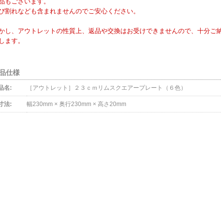
品もございます。
び割れなども含まれませんのでご安心ください。
かし、アウトレットの性質上、返品や交換はお受けできませんので、十分ご
します。
品仕様
品名:
［アウトレット］２３ｃｍリムスクエアープレート（６色）
寸法:
幅230mm × 奥行230mm × 高さ20mm