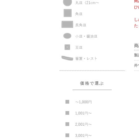
商
ひ
し
た
商
製
外
価格で選ぶ