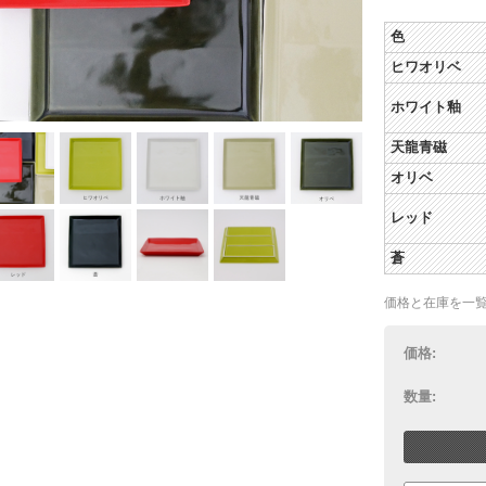
色
ヒワオリベ
ホワイト釉
天龍青磁
オリベ
レッド
蒼
価格と在庫を一
価格:
数量: