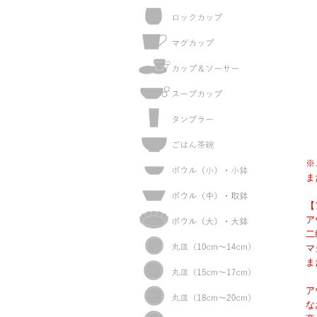
※
ま
【
ア
二
マ
ま
ア
な